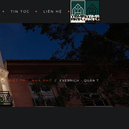
TIN TỨC
LIÊN HỆ
N
/
BIỆT THỰ, NHÀ PHỐ
/
EVERRICH - QUẬN 7