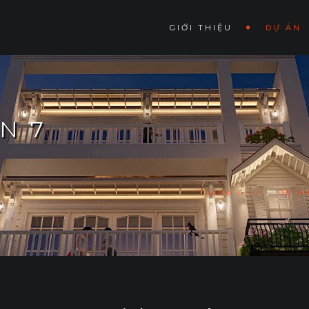
GIỚI THIỆU
DỰ ÁN
N 7
TRANG CHỦ
/
DỰ Á