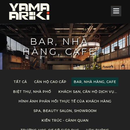
BAR, NHÀ
HÀNG, CAFE
TẤT CẢ
CĂN HỘ CAO CẤP
BAR, NHÀ HÀNG, CAFE
BIỆT THỰ, NHÀ PHỐ
KHÁCH SẠN, CĂN HỘ DỊCH VỤ...
HÌNH ẢNH PHẢN HỒI THỰC TẾ CỦA KHÁCH HÀNG
SPA, BEAUTY SALON, SHOWROOM
KIẾN TRÚC - CẢNH QUAN