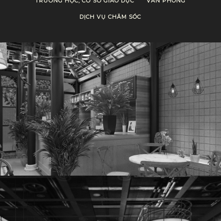
TRƯỜNG HỌC, CƠ SỞ GIÁO DỤC
VĂN PHÒNG
DỊCH VỤ CHĂM SÓC