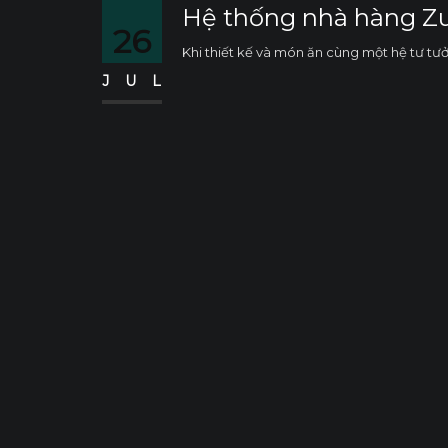
Hệ thống nhà hàng 
26
Khi thiết kế và món ăn cùng một hệ tư tư
JUL