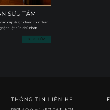
AN SƯU TẦM
ộ cao cấp được chăm chút thiết
nghệ thuật của chủ nhân
XEM THÊM
THÔNG TIN LIÊN HỆ
109/31 Lê Quốc Hưng, P.13, Q.4, Tp. HCM