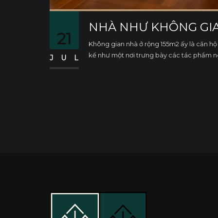
NHÀ NHƯ KHÔNG GI
21
Không gian nhà ở rộng 155m2 ấy là căn h
kế như một nơi trưng bày các tác phẩm 
JUL