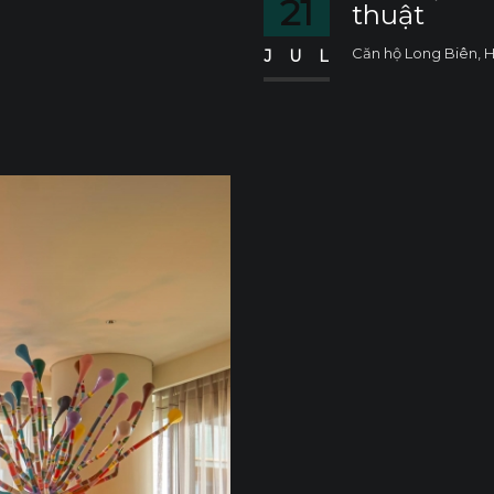
21
thuật
Căn hộ Long Biên, H
JUL