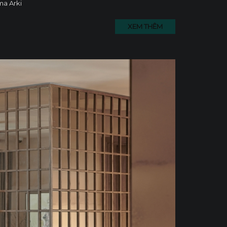
ma Arki
XEM THÊM