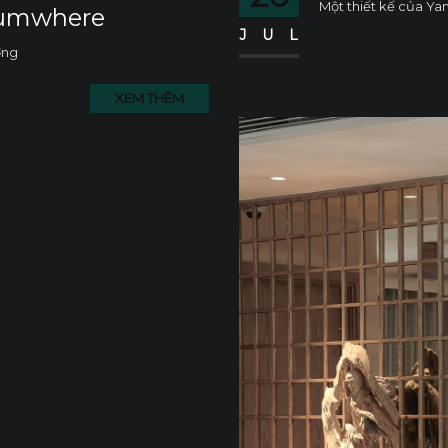
Một thiết kế của Ya
Zumwhere
JUL
ởng
XEM THÊM